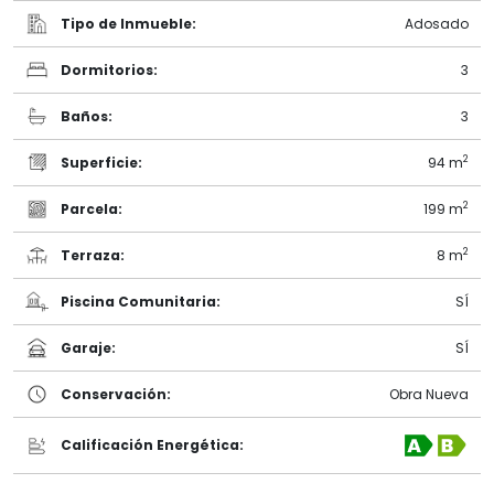
Tipo de Inmueble:
Adosado
Dormitorios:
3
Baños:
3
2
Superficie:
94 m
2
Parcela:
199 m
2
Terraza:
8 m
Piscina Comunitaria:
SÍ
Garaje:
SÍ
Conservación:
Obra Nueva
Calificación Energética: