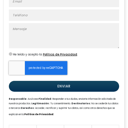
He leído y acepto la
Política de Privacidad
.
ENVIAR
Responsable:
Azulcasa
Finalidad:
Responder a tus dudas, enviarte información solicitada de
nuestros productos.
Legitimación:
Tu consentimiento.
Destinatarios:
No se cederán tus datos
a terceros
Derechos:
Acceder, rectificar y suprimir tus datos, así como otros derechos que se
explican en la
Política de Privacidad
.