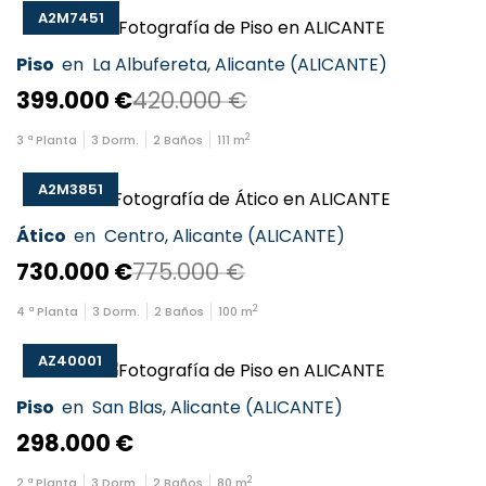
A2M7451
Piso
en
La Albufereta
,
Alicante
(
ALICANTE
)
399.000 €
420.000 €
2
3
ª Planta
3
Dorm.
2
Baños
111
m
A2M3851
Ático
en
Centro
,
Alicante
(
ALICANTE
)
730.000 €
775.000 €
2
4
ª Planta
3
Dorm.
2
Baños
100
m
AZ40001
Piso
en
San Blas
,
Alicante
(
ALICANTE
)
298.000 €
2
2
ª Planta
3
Dorm.
2
Baños
80
m