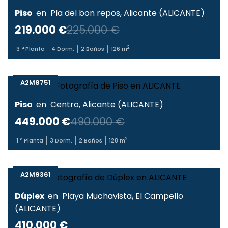
Piso
en
Pla del bon repos
,
Alicante
(
ALICANTE
)
219.000 €
225.000 €
2
3
ª Planta
4
Dorm.
2
Baños
126
m
A2M8751
Piso
en
Centro
,
Alicante
(
ALICANTE
)
449.000 €
490.000 €
2
1
ª Planta
3
Dorm.
2
Baños
128
m
A2M9361
Dúplex
en
Playa Muchavista
,
El Campello
(
ALICANTE
)
410.000 €