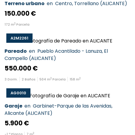
Terreno urbano
en
Centro
,
Torrellano
(
ALICANTE
)
150.000 €
2
172
m
Parcela
A2M2261
Pareado
en
Pueblo Acantilado - Lanuza
,
El
Campello
(
ALICANTE
)
550.000 €
2
2
3
Dorm.
2
Baños
504
m
Parcela
158
m
AG0010
Garaje
en
Garbinet-Parque de las Avenidas
,
Alicante
(
ALICANTE
)
5.900 €
2
-1
ª Planta
7
m