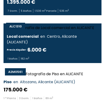
1.395.000 €
2
2
7
Dorm.
5
Baños
1.530
m
Parcela
535
m
ALC1310
Local comercial
en
Centro
,
Alicante
(
ALICANTE
)
6.000 €
Precio Alquiler:
2
1
Baños
182
m
A2M0561
Piso
en
Altozano
,
Alicante
(
ALICANTE
)
175.000 €
2
1
ª Planta
3
Dorm.
1
Baños
89
m