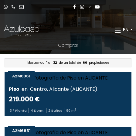
Es
Comprar
Mostrando
1
al
32
de un total de
66
propiedades
A2M6361
Piso
en
Centro
,
Alicante
(
ALICANTE
)
219.000 €
2
3
ª Planta
4
Dorm.
2
Baños
90
m
A2M6851