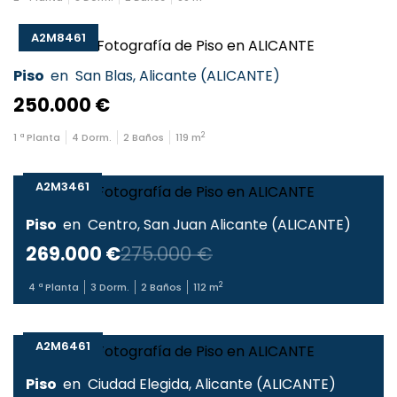
A2M8461
Piso
en
San Blas
,
Alicante
(
ALICANTE
)
250.000 €
2
1
ª Planta
4
Dorm.
2
Baños
119
m
A2M3461
Piso
en
Centro
,
San Juan Alicante
(
ALICANTE
)
269.000 €
275.000 €
2
4
ª Planta
3
Dorm.
2
Baños
112
m
A2M6461
Piso
en
Ciudad Elegida
,
Alicante
(
ALICANTE
)