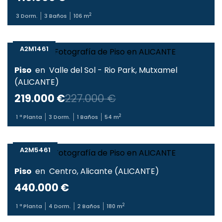
2
3
Dorm.
3
Baños
106
m
A2M1461
Piso
en
Valle del Sol - Rio Park
,
Mutxamel
(
ALICANTE
)
219.000 €
227.000 €
2
1
ª Planta
3
Dorm.
1
Baños
54
m
A2M5461
Piso
en
Centro
,
Alicante
(
ALICANTE
)
440.000 €
2
1
ª Planta
4
Dorm.
2
Baños
180
m