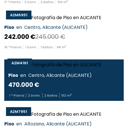
2
11
ª Planta
3
Dorm.
2
Baños
106
m
A2M6951
Piso
en
Centro
,
Alicante
(
ALICANTE
)
242.000 €
245.000 €
2
18
ª Planta
1
Dorm.
1
Baños
48
m
A2M4161
Piso
en
Centro
,
Alicante
(
ALICANTE
)
470.000 €
2
1
ª Planta
2
Dorm.
2
Baños
102
m
A2M7951
Piso
en
Altozano
,
Alicante
(
ALICANTE
)