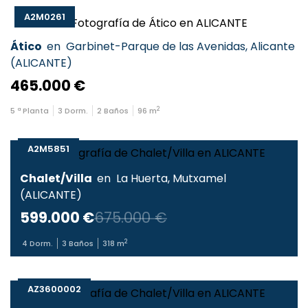
A2M0261
Ático
en
Garbinet-Parque de las Avenidas
,
Alicante
(
ALICANTE
)
465.000 €
2
5
ª Planta
3
Dorm.
2
Baños
96
m
A2M5851
Chalet/Villa
en
La Huerta
,
Mutxamel
(
ALICANTE
)
599.000 €
675.000 €
2
4
Dorm.
3
Baños
318
m
AZ3600002