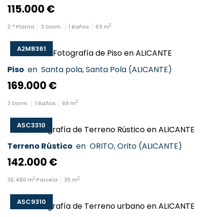
115.000 €
2
2
ª Planta
3
Dorm.
1
Baños
63
m
A2M8361
Piso
en
Santa pola
,
Santa Pola
(
ALICANTE
)
169.000 €
2
3
Dorm.
1
Baños
69
m
ASC3310
Terreno Rústico
en
ORITO
,
Orito
(
ALICANTE
)
142.000 €
2
2
35.480
m
Parcela
35
m
ASC9310