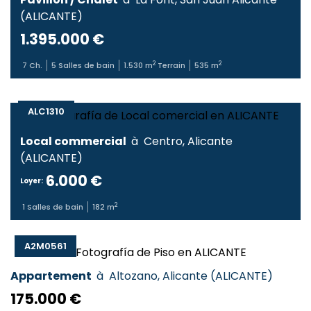
(
ALICANTE
)
1.395.000 €
2
2
7
Ch.
5
Salles de bain
1.530
m
Terrain
535
m
ALC1310
Local commercial
à
Centro
,
Alicante
(
ALICANTE
)
6.000 €
Loyer:
2
1
Salles de bain
182
m
A2M0561
Appartement
à
Altozano
,
Alicante
(
ALICANTE
)
175.000 €