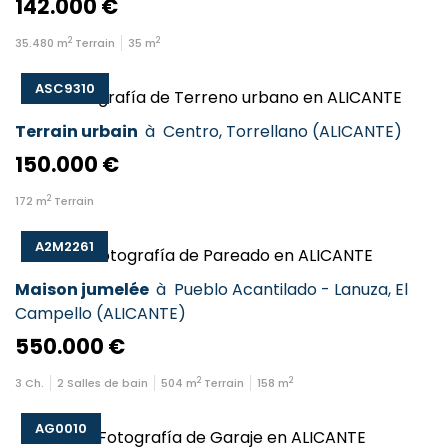
142.000 €
2
2
35.480
m
Terrain
35
m
ASC9310
Terrain urbain
à
Centro
,
Torrellano
(
ALICANTE
)
150.000 €
2
172
m
Terrain
A2M2261
Maison jumelée
à
Pueblo Acantilado - Lanuza
,
El
Campello
(
ALICANTE
)
550.000 €
2
2
3
Ch.
2
Salles de bain
504
m
Terrain
158
m
AG0010