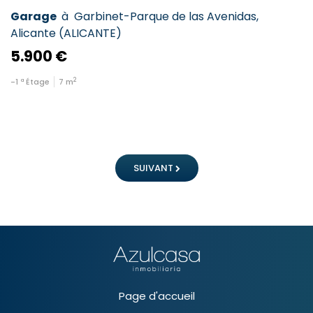
Garage
à
Garbinet-Parque de las Avenidas
,
Alicante
(
ALICANTE
)
5.900 €
2
-1
ª Étage
7
m
SUIVANT
Page d'accueil