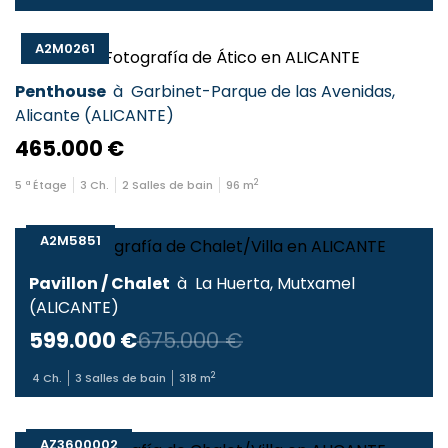
A2M0261
Penthouse
à
Garbinet-Parque de las Avenidas
,
Alicante
(
ALICANTE
)
465.000 €
2
5
ª Étage
3
Ch.
2
Salles de bain
96
m
A2M5851
Pavillon / Chalet
à
La Huerta
,
Mutxamel
(
ALICANTE
)
599.000 €
675.000 €
2
4
Ch.
3
Salles de bain
318
m
AZ3600002