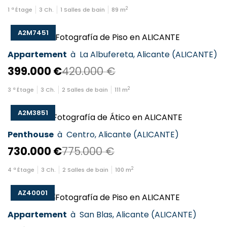
2
1
ª Étage
3
Ch.
1
Salles de bain
89
m
A2M7451
Appartement
à
La Albufereta
,
Alicante
(
ALICANTE
)
399.000 €
420.000 €
2
3
ª Étage
3
Ch.
2
Salles de bain
111
m
A2M3851
Penthouse
à
Centro
,
Alicante
(
ALICANTE
)
730.000 €
775.000 €
2
4
ª Étage
3
Ch.
2
Salles de bain
100
m
AZ40001
Appartement
à
San Blas
,
Alicante
(
ALICANTE
)