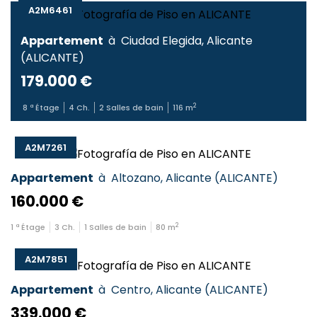
A2M6461
Appartement
à
Ciudad Elegida
,
Alicante
(
ALICANTE
)
179.000 €
2
8
ª Étage
4
Ch.
2
Salles de bain
116
m
A2M7261
Appartement
à
Altozano
,
Alicante
(
ALICANTE
)
160.000 €
2
1
ª Étage
3
Ch.
1
Salles de bain
80
m
A2M7851
Appartement
à
Centro
,
Alicante
(
ALICANTE
)
339.000 €