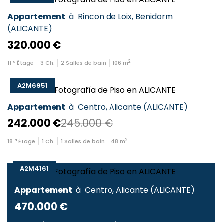
Appartement
à
Rincon de Loix
,
Benidorm
(
ALICANTE
)
320.000 €
2
11
ª Étage
3
Ch.
2
Salles de bain
106
m
A2M6951
Appartement
à
Centro
,
Alicante
(
ALICANTE
)
242.000 €
245.000 €
2
18
ª Étage
1
Ch.
1
Salles de bain
48
m
A2M4161
Appartement
à
Centro
,
Alicante
(
ALICANTE
)
470.000 €