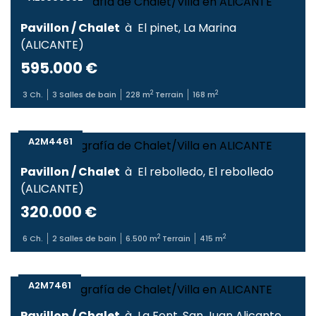
Pavillon / Chalet
à
El pinet
,
La Marina
(
ALICANTE
)
595.000 €
2
2
3
Ch.
3
Salles de bain
228
m
Terrain
168
m
A2M4461
Pavillon / Chalet
à
El rebolledo
,
El rebolledo
(
ALICANTE
)
320.000 €
2
2
6
Ch.
2
Salles de bain
6.500
m
Terrain
415
m
A2M7461
Pavillon / Chalet
à
La Font
,
San Juan Alicante