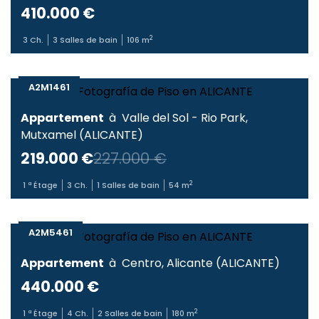
410.000 €
2
3
Ch.
3
Salles de bain
106
m
A2M1461
Appartement
à
Valle del Sol - Rio Park
,
Mutxamel
(
ALICANTE
)
219.000 €
227.000 €
2
1
ª Étage
3
Ch.
1
Salles de bain
54
m
A2M5461
Appartement
à
Centro
,
Alicante
(
ALICANTE
)
440.000 €
2
1
ª Étage
4
Ch.
2
Salles de bain
180
m