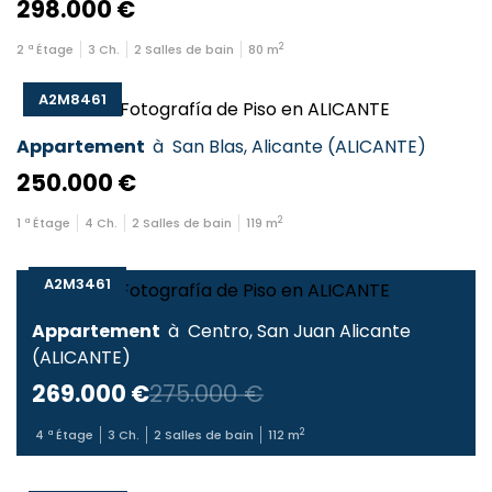
298.000 €
2
2
ª Étage
3
Ch.
2
Salles de bain
80
m
A2M8461
Appartement
à
San Blas
,
Alicante
(
ALICANTE
)
250.000 €
2
1
ª Étage
4
Ch.
2
Salles de bain
119
m
A2M3461
Appartement
à
Centro
,
San Juan Alicante
(
ALICANTE
)
269.000 €
275.000 €
2
4
ª Étage
3
Ch.
2
Salles de bain
112
m