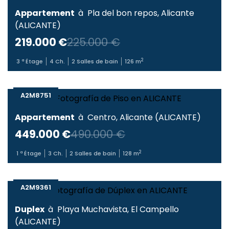
Appartement
à
Pla del bon repos
,
Alicante
(
ALICANTE
)
219.000 €
225.000 €
2
3
ª Étage
4
Ch.
2
Salles de bain
126
m
A2M8751
Appartement
à
Centro
,
Alicante
(
ALICANTE
)
449.000 €
490.000 €
2
1
ª Étage
3
Ch.
2
Salles de bain
128
m
A2M9361
Duplex
à
Playa Muchavista
,
El Campello
(
ALICANTE
)