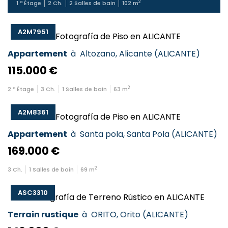
2
1
ª Étage
2
Ch.
2
Salles de bain
102
m
A2M7951
Appartement
à
Altozano
,
Alicante
(
ALICANTE
)
115.000 €
2
2
ª Étage
3
Ch.
1
Salles de bain
63
m
A2M8361
Appartement
à
Santa pola
,
Santa Pola
(
ALICANTE
)
169.000 €
2
3
Ch.
1
Salles de bain
69
m
ASC3310
Terrain rustique
à
ORITO
,
Orito
(
ALICANTE
)