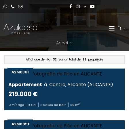
Fr
Acheter
Affichage de
1
al
32
sur un total de
66
propriétés
A2M6361
Appartement
à
Centro
,
Alicante
(
ALICANTE
)
219.000 €
2
3
ª Étage
4
Ch.
2
Salles de bain
90
m
A2M6851