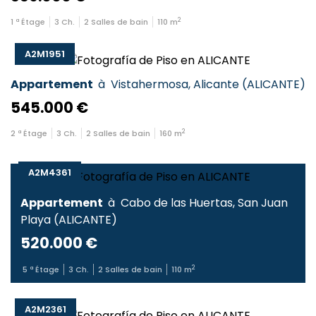
2
1
ª Étage
3
Ch.
2
Salles de bain
110
m
A2M1951
Appartement
à
Vistahermosa
,
Alicante
(
ALICANTE
)
545.000 €
2
2
ª Étage
3
Ch.
2
Salles de bain
160
m
A2M4361
Appartement
à
Cabo de las Huertas
,
San Juan
Playa
(
ALICANTE
)
520.000 €
2
5
ª Étage
3
Ch.
2
Salles de bain
110
m
A2M2361